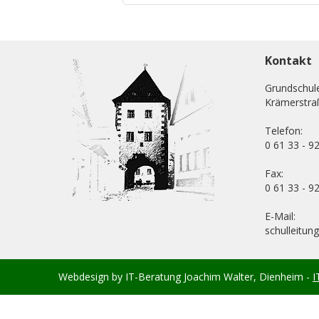
Kontakt
Grundschul
Krämerstra
Telefon:
0 61 33 - 9
Fax:
0 61 33 - 9
E-Mail:
schulleitun
Webdesign by IT-Beratung Joachim Walter, Dienheim -
I