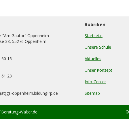
Rubriken
e "Am Gautor" Oppenheim
Startseite
ße 38, 55276 Oppenheim
Unsere Schule
2 60 15
Aktuelles
Unser Konzept
2 61 23
Info-Center
g(at)gs-oppenheim.bildung-rp.de
Sitemap
TBeratung-Walter.de
©