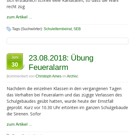
sich erstaunlich schnell viele Kanditaten, so dass die Wahl
recht züg
zum Artikel ...
Tags (Suchwörter):
Schulelternbeirat
,
SEB
23.08.2018: Übung
Juni
30
Feueralarm
[kommentiert von
Christoph Ames
im
Archiv
]
Nachdem die einzelnen Klassen in den vergangenen Tagen
das Verhalten bei Feueralarm und das zügige Verlassen des
Schulgebäudes geübt hatten, wurde heute der Ernstfall
geprobt. Kurz vor 10.30 Uhr ertönten im ganzen Schulgebäude
die Sirenen. Sofor
zum Artikel ...