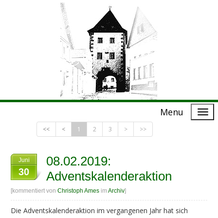
Menu
<<
<
1
2
3
>
>>
08.02.2019:
Juni
30
Adventskalenderaktion
[kommentiert von
Christoph Ames
im
Archiv
]
Die Adventskalenderaktion im vergangenen Jahr hat sich