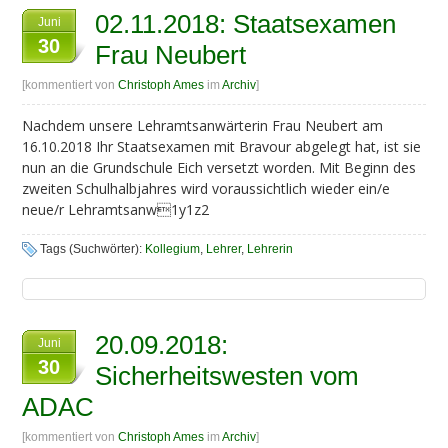
02.11.2018: Staatsexamen
Juni
30
Frau Neubert
[kommentiert von
Christoph Ames
im
Archiv
]
Nachdem unsere Lehramtsanwärterin Frau Neubert am
16.10.2018 Ihr Staatsexamen mit Bravour abgelegt hat, ist sie
nun an die Grundschule Eich versetzt worden. Mit Beginn des
zweiten Schulhalbjahres wird voraussichtlich wieder ein/e
neue/r Lehramtsanw1y1z2
Tags (Suchwörter):
Kollegium
,
Lehrer
,
Lehrerin
20.09.2018:
Juni
30
Sicherheitswesten vom
ADAC
[kommentiert von
Christoph Ames
im
Archiv
]